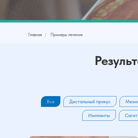
Главная
/
Примеры лечения
Резуль
Все
Дистальный прикус
Мезиа
Импланты
Сагит