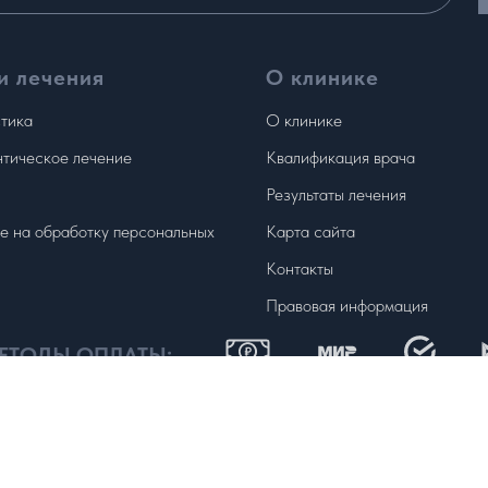
и лечения
О клинике
тика
О клинике
тическое лечение
Квалификация врача
Результаты лечения
е на обработку персональных
Карта сайта
Контакты
Правовая информация
ЕТОДЫ ОПЛАТЫ:
 сайте информация, не является публичной офертой, определяемой положе
отографиях, представленных на сайте, носят исключительно информационный