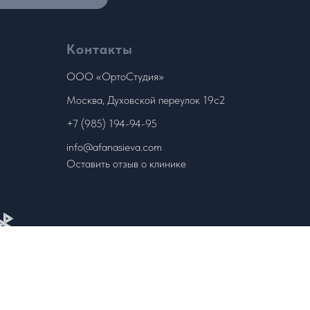
Контакты
ООО «ОртоСтудия»
Москва, Духовской переулок 19с2
+7 (985) 194-94-95
info@afanasieva.com
Оставить отзыв о клинике
ниями статьи 437 Гражданского кодекса РФ. Сведения о
 характер. Для получения более полной информации о