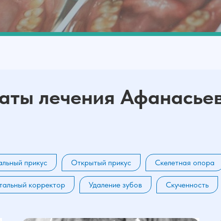
таты лечения Афанасьев
льный прикус
Открытый прикус
Скелетная опора
тальный корректор
Удаление зубов
Скученность