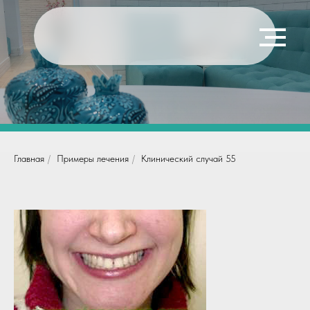
Главная
/
Примеры лечения
/
Клинический случай 55