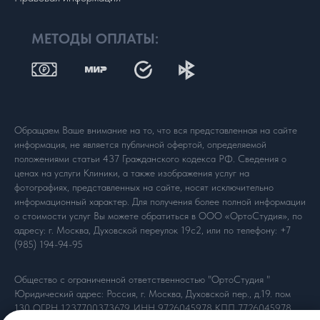
МЕТОДЫ ОПЛАТЫ:
Обращаем Ваше внимание на то, что вся представленная на сайте
информация, не является публичной офертой, определяемой
положениями статьи 437 Гражданского кодекса РФ. Сведения о
ценах на услуги Клиники, а также изображения услуг на
фотографиях, представленных на сайте, носят исключительно
информационный характер. Для получения более полной информации
о стоимости услуг Вы можете обратиться в ООО «ОртоСтудия», по
адресу: г. Москва, Духовской переулок 19с2, или по телефону:
+7
(985) 194-94-95
Общество с ограниченной ответственностью "ОртоСтудия "
Юридический адрес: Россия, г. Москва, Духовской пер., д.19. пом
130 ОГРН 1237700373679 ИНН 9726045978 КПП 7726045978