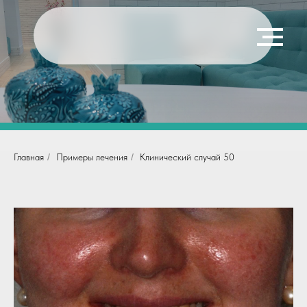
Главная
/
Примеры лечения
/
Клинический случай 50